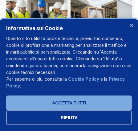
×
Informativa sui Cookie
Questo sito utilizza cookie tecnici e, previo tuo consenso,
cookie di profilazione e marketing per analizzare il traffico e
inviarti pubblicità personalizzata. Cliccando su 'Accetta'
acconsenti all'uso di tutti i cookie. Cliccando su 'Rifiuta' o
chiudendo questo banner, continuerai la navigazione con i soli
cookie tecnici necessari.
Contatti
Per saperne di più, consulta la
Cookie Policy
e la
Privacy
Policy
.
+39 338 2246835
+39 335 6216070
francesco.annunziata@fralemt.com
ACCETTA TUTTI
WhatsApp
RIFIUTA
Azienda