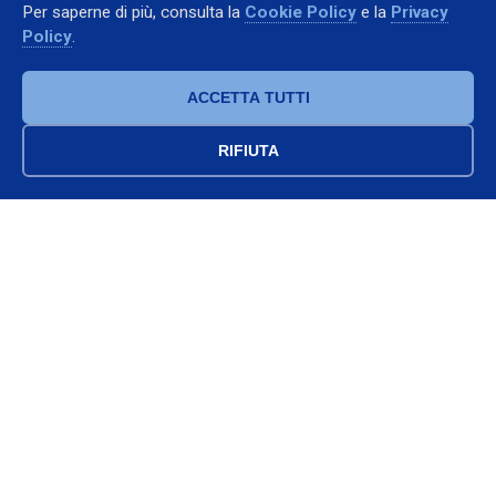
Per saperne di più, consulta la
Cookie Policy
e la
Privacy
+39 335 6216070
Policy
.
francesco.annunziata@fralemt.com
WhatsApp
ACCETTA TUTTI
RIFIUTA
Azienda
Chi Siamo
Servizi
Contatti
Seguici
Partita IVA: 05463910652 — Sede: Via Raffaele Conforti 17, 84100