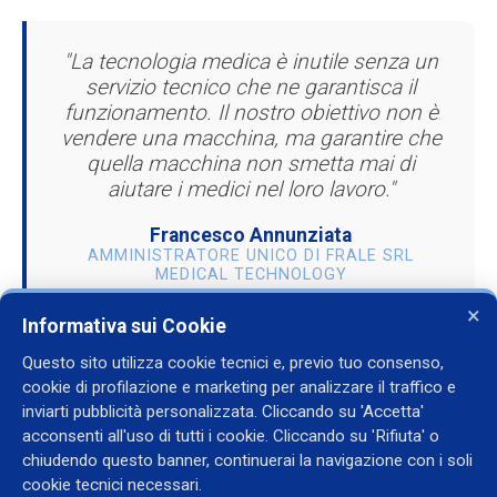
"La tecnologia medica è inutile senza un
servizio tecnico che ne garantisca il
funzionamento. Il nostro obiettivo non è
vendere una macchina, ma garantire che
quella macchina non smetta mai di
aiutare i medici nel loro lavoro."
Francesco Annunziata
AMMINISTRATORE UNICO DI FRALE SRL
MEDICAL TECHNOLOGY
×
Informativa sui Cookie
Questo sito utilizza cookie tecnici e, previo tuo consenso,
cookie di profilazione e marketing per analizzare il traffico e
inviarti pubblicità personalizzata. Cliccando su 'Accetta'
acconsenti all'uso di tutti i cookie. Cliccando su 'Rifiuta' o
Contatti
chiudendo questo banner, continuerai la navigazione con i soli
cookie tecnici necessari.
+39 338 2246835