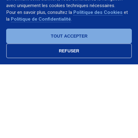
avec uniquement les cookies techniques nécessaires.
+39 338 2246835
Pour en savoir plus, consultez la
Politique des Cookies
et
+39 335 6216070
la
Politique de Confidentialité
.
francesco.annunziata@fralemt.com
WhatsApp
TOUT ACCEPTER
REFUSER
Entreprise
Qui Sommes-Nous
Services
Contact
Suivez-Nous