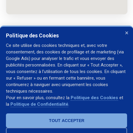
×
Politique des Cookies
Ce site utilise des cookies techniques et, avec votre
consentement, des cookies de profilage et de marketing (via
Contact
Google Ads) pour analyser le trafic et vous envoyer des
+39 338 2246835
publicités personnalisées. En cliquant sur « Tout Accepter »,
+39 335 6216070
vous consentez à l'utilisation de tous les cookies. En cliquant
sur « Refuser » ou en fermant cette bannière, vous
francesco.annunziata@fralemt.com
continuerez à naviguer avec uniquement les cookies
WhatsApp
techniques nécessaires.
Pour en savoir plus, consultez la
Politique des Cookies
et
la
Politique de Confidentialité
.
Entreprise
À Propos
TOUT ACCEPTER
Services
Contact